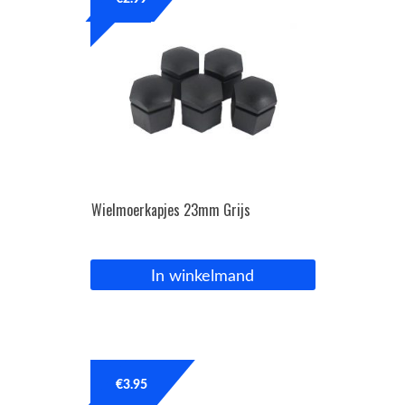
OPC Line
Bedrijfswagen parts
Contact
Inloggen / Registreren
Wielmoerkapjes 23mm Grijs
In winkelmand
€
3.95