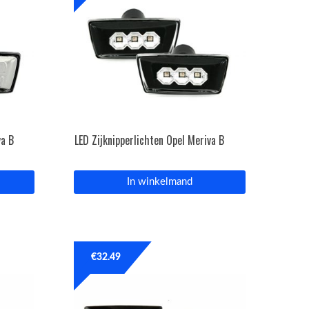
va B
LED Zijknipperlichten Opel Meriva B
In winkelmand
€
32.49