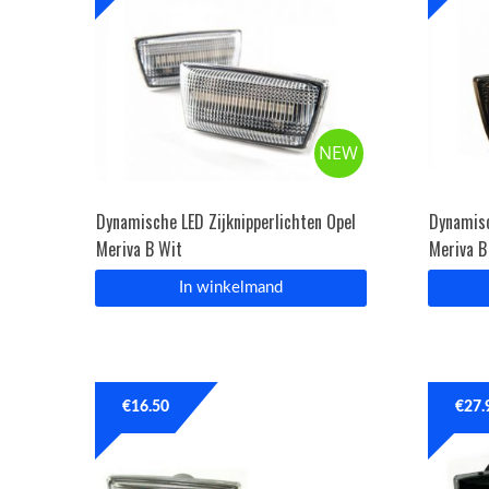
NEW
Dynamische LED Zijknipperlichten Opel
Dynamisc
Meriva B Wit
Meriva B
In winkelmand
€
16.50
€
27.