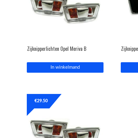
Zijknipperlichten Opel Meriva B
Zijknipp
In winkelmand
€
29.50