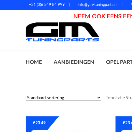
+31 (0)6 549 84 999
info@gm-tuningparts.nl
NEEM OOK EENS EEN
Zoeke
HOME
AANBIEDINGEN
OPEL PAR
Toont alle 9 
€
23.49
€
23.