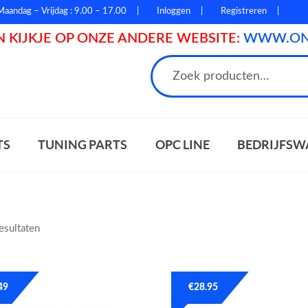
Maandag – Vrijdag : 9.00 – 17.00
Inloggen
Registreren
 KIJKJE OP ONZE ANDERE WEBSITE:
WWW.ONL
n
TS
TUNING PARTS
OPC LINE
BEDRIJFSW
resultaten
49
€
28.95