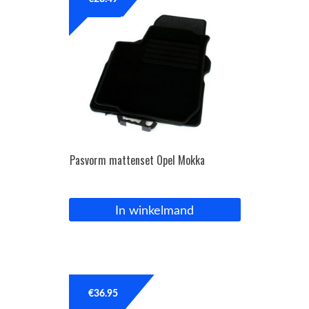
OPC Line
Bedrijfswagen parts
Contact
Inloggen / Registreren
Pasvorm mattenset Opel Mokka
In winkelmand
€
36.95