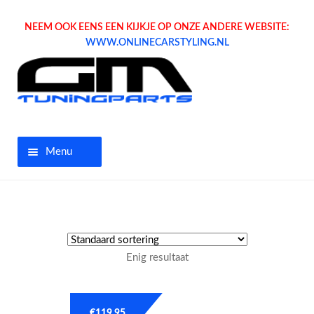
NEEM OOK EENS EEN KIJKJE OP ONZE ANDERE WEBSITE:
WWW.ONLINECARSTYLING.NL
Menu
Home
Aanbiedingen
Enig resultaat
Opel parts
Tuning parts
€
119.95