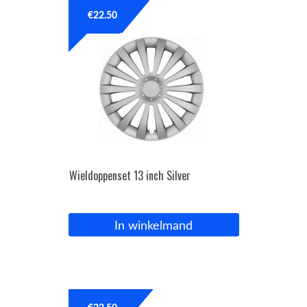
€
22.50
OPC Line
Bedrijfswagen parts
Contact
Inloggen / Registreren
Wieldoppenset 13 inch Silver
In winkelmand