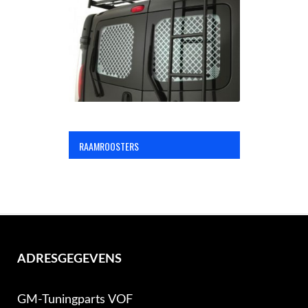
OPC Line
Bedrijfswagen parts
Contact
RAAMROOSTERS
Inloggen / Registreren
ADRESGEGEVENS
GM-Tuningparts VOF