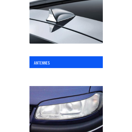
OPC Line
Bedrijfswagen parts
Contact
ANTENNES
Inloggen / Registreren