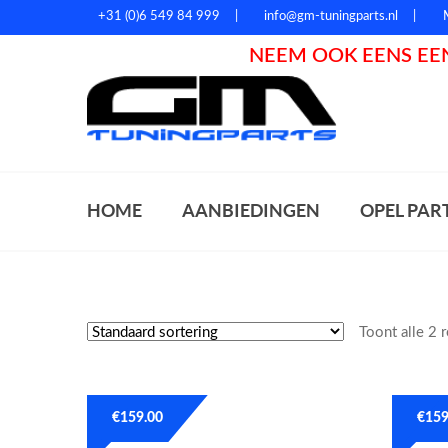
+31 (0)6 549 84 999
info@gm-tuningparts.nl
NEEM OOK EENS EEN
Zoeke
HOME
AANBIEDINGEN
OPEL PAR
Toont alle 2 
€
159.00
€
159