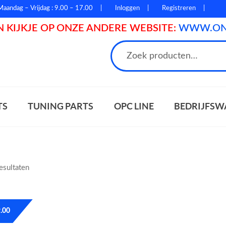
Maandag – Vrijdag : 9.00 – 17.00
Inloggen
Registreren
 KIJKJE OP ONZE ANDERE WEBSITE:
WWW.ONL
n
TS
TUNING PARTS
OPC LINE
BEDRIJFSW
resultaten
.00