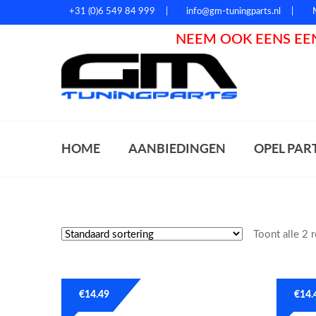
+31 (0)6 549 84 999
info@gm-tuningparts.nl
NEEM OOK EENS EEN
Zoeke
HOME
AANBIEDINGEN
OPEL PAR
Toont alle 2 
€
14.49
€
14.