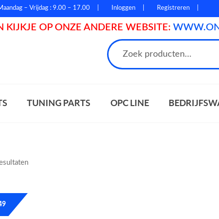
Maandag – Vrijdag : 9.00 – 17.00
Inloggen
Registreren
 KIJKJE OP ONZE ANDERE WEBSITE:
WWW.ONL
n
TS
TUNING PARTS
OPC LINE
BEDRIJFSW
resultaten
49