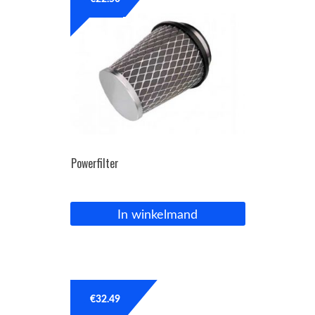
OPC Line
Bedrijfswagen parts
Contact
Inloggen / Registreren
Powerfilter
In winkelmand
€
32.49