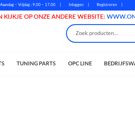
Maandag – Vrijdag : 9.00 – 17.00
Inloggen
Registreren
 KIJKJE OP ONZE ANDERE WEBSITE:
WWW.ONL
n
TS
TUNING PARTS
OPC LINE
BEDRIJFSW
t