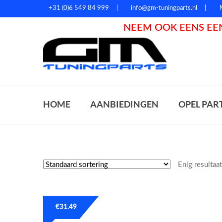
+31 (0)6 549 84 999
info@gm-tuningparts.nl
NEEM OOK EENS EEN
Zoeke
HOME
AANBIEDINGEN
OPEL PAR
Enig resultaa
€
31.49