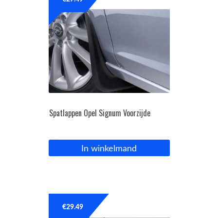
OPC Line
Bedrijfswagen parts
Contact
Inloggen / Registreren
Spatlappen Opel Signum Voorzijde
In winkelmand
€
29.49