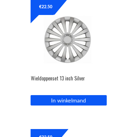
€
22.50
OPC Line
Bedrijfswagen parts
Contact
Inloggen / Registreren
Wieldoppenset 13 inch Silver
In winkelmand