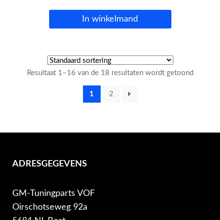
In winkelmand
Resultaat 1–16 van de 18 resultaten wordt getoond
1
2
ADRESGEGEVENS
GM-Tuningparts VOF
Oirschotseweg 92a