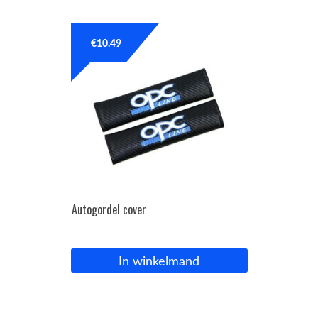
OPC Line
€
10.49
Bedrijfswagen parts
Contact
Inloggen / Registreren
Autogordel cover
In winkelmand