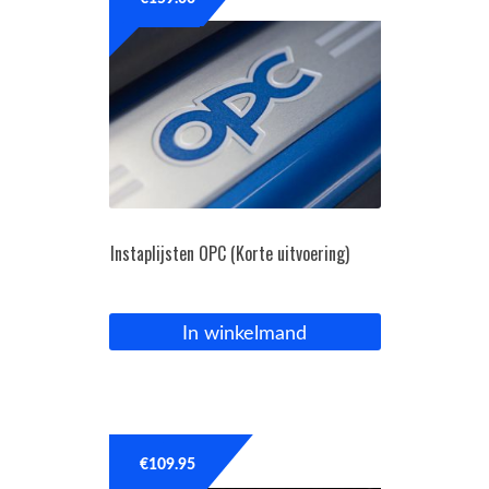
OPC Line
Bedrijfswagen parts
Contact
Inloggen / Registreren
Instaplijsten OPC (Korte uitvoering)
In winkelmand
€
109.95