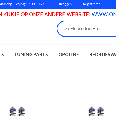
Maandag – Vrijdag : 9.00 – 17.00
Inloggen
Registreren
 KIJKJE OP ONZE ANDERE WEBSITE:
WWW.ONL
n
TS
TUNING PARTS
OPC LINE
BEDRIJFSW