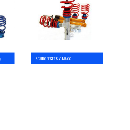
)
SCHROEFSETS V-MAXX