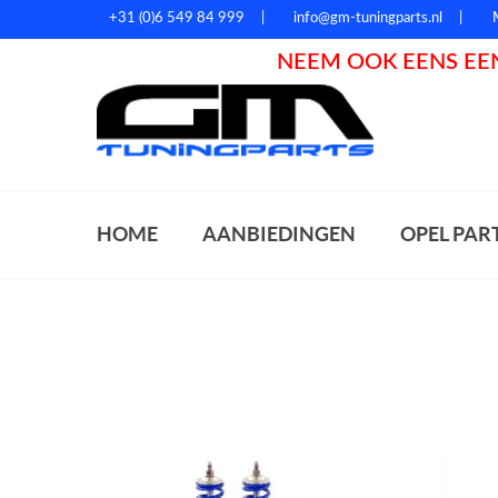
+31 (0)6 549 84 999
info@gm-tuningparts.nl
NEEM OOK EENS EEN
Zoeke
HOME
AANBIEDINGEN
OPEL PAR