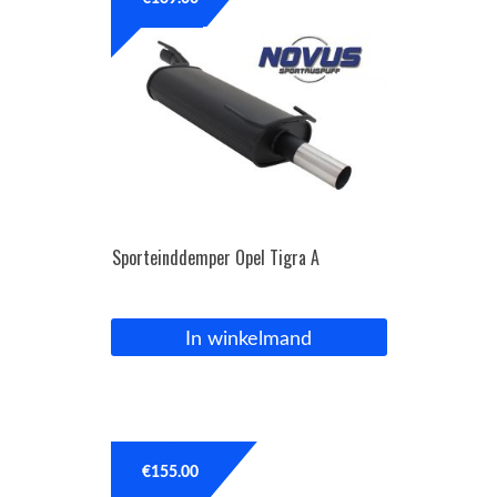
OPC Line
Bedrijfswagen parts
Contact
Inloggen / Registreren
Sporteinddemper Opel Tigra A
In winkelmand
€
155.00