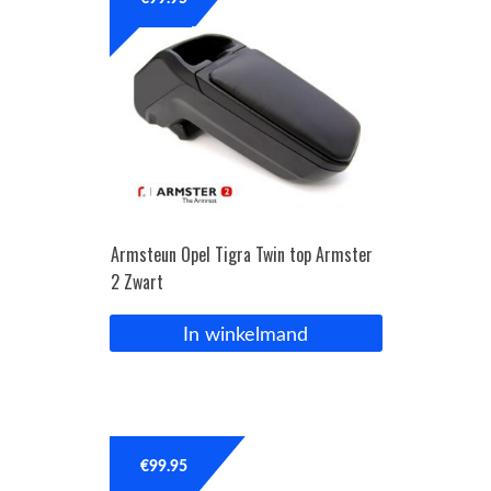
OPC Line
Bedrijfswagen parts
Contact
Inloggen / Registreren
Armsteun Opel Tigra Twin top Armster
2 Zwart
In winkelmand
€
99.95