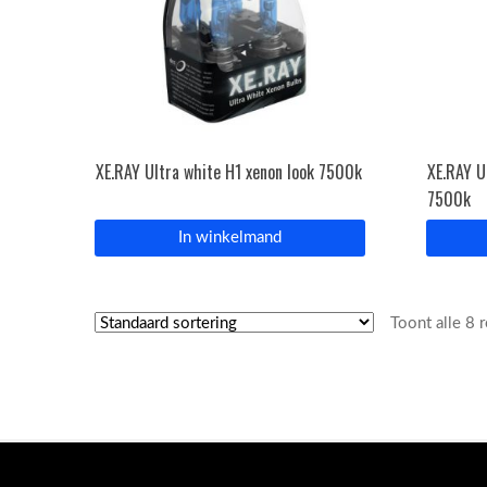
XE.RAY Ultra white H1 xenon look 7500k
XE.RAY U
7500k
In winkelmand
Toont alle 8 