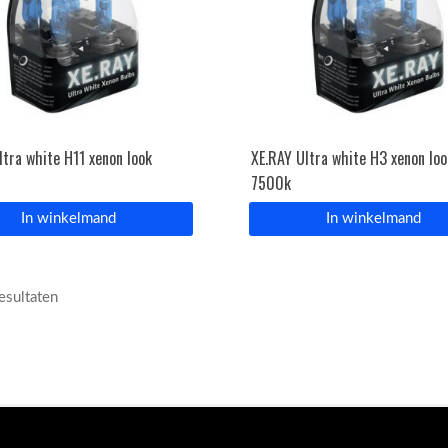
ltra white H11 xenon look
XE.RAY Ultra white H3 xenon loo
7500k
In winkelmand
In winkelmand
resultaten