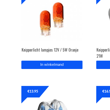
Knipperlicht lampjes 12V / 5W Oranje
Knipperli
21W
In winkelmand
€
13.95
€
16.