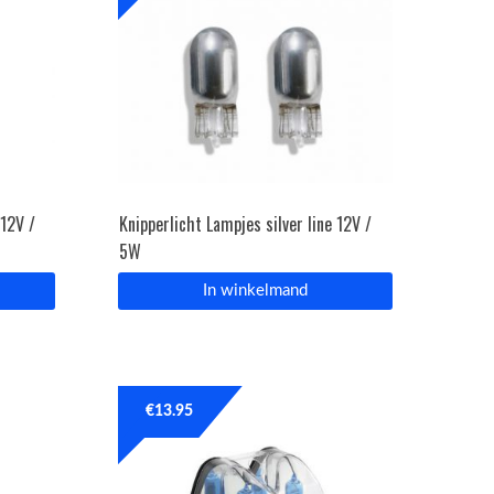
 12V /
Knipperlicht Lampjes silver line 12V /
5W
In winkelmand
€
13.95