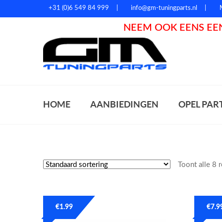
+31 (0)6 549 84 999
info@gm-tuningparts.nl
NEEM OOK EENS EEN
Zoeke
HOME
AANBIEDINGEN
OPEL PAR
Toont alle 8 
€
1.99
€
7.9