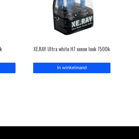
k
XE.RAY Ultra white H7 xenon look 7500k
In winkelmand