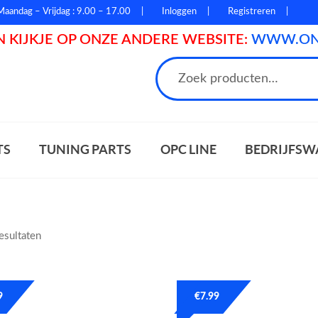
Maandag – Vrijdag : 9.00 – 17.00
Inloggen
Registreren
 KIJKJE OP ONZE ANDERE WEBSITE:
WWW.ONL
n
TS
TUNING PARTS
OPC LINE
BEDRIJFSW
resultaten
9
€
7.99