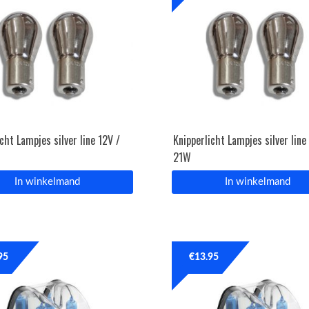
cht Lampjes silver line 12V /
Knipperlicht Lampjes silver line
21W
In winkelmand
In winkelmand
95
€
13.95