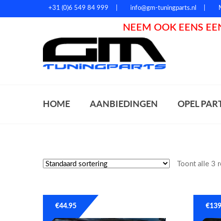
+31 (0)6 549 84 999
info@gm-tuningparts.nl
NEEM OOK EENS EEN
Zoeke
HOME
AANBIEDINGEN
OPEL PAR
Toont alle 3 
€
44.95
€
139