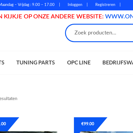
Maandag – Vrijdag : 9.00 – 17.00
Inloggen
Registreren
 KIJKJE OP ONZE ANDERE WEBSITE:
WWW.ONL
n
TS
TUNING PARTS
OPC LINE
BEDRIJFSW
resultaten
.00
€
99.00