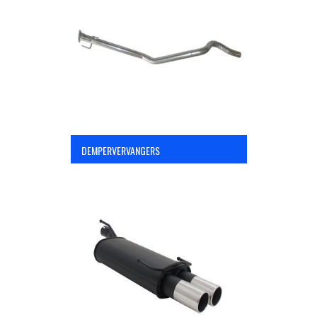
OPC Line
Bedrijfswagen parts
Contact
DEMPERVERVANGERS
Inloggen / Registreren