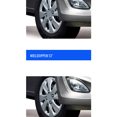
OPC Line
Bedrijfswagen parts
Contact
WIELDOPPEN 13"
Inloggen / Registreren