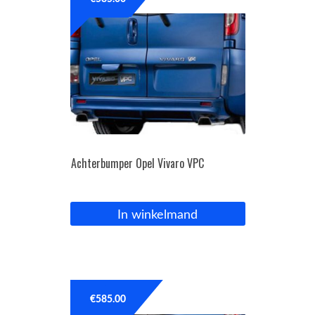
OPC Line
Bedrijfswagen parts
Contact
Inloggen / Registreren
Achterbumper Opel Vivaro VPC
In winkelmand
€
585.00