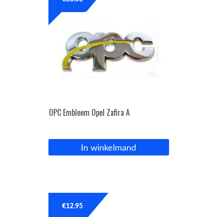
OPC Line
Bedrijfswagen parts
Contact
Inloggen / Registreren
OPC Embleem Opel Zafira A
In winkelmand
€
12.95