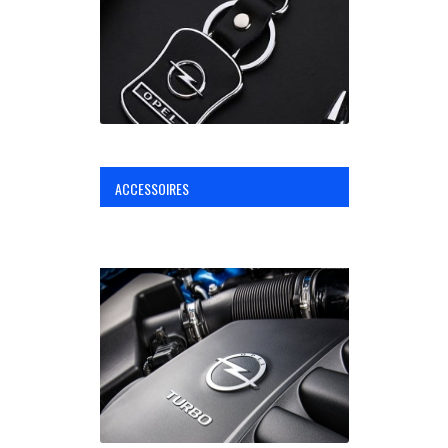
OPC Line
Bedrijfswagen parts
Contact
ACCESSOIRES
Inloggen / Registreren