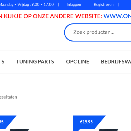
Maandag – Vrijdag : 9.00 – 17.00
Inloggen
Registreren
 KIJKJE OP ONZE ANDERE WEBSITE:
WWW.ONL
n
TS
TUNING PARTS
OPC LINE
BEDRIJFSW
resultaten
95
€
19.95