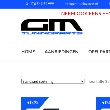
+31 (0)6 549 84 999
info@gm-tuningparts.nl
NEEM OOK EENS EEN
Zoeke
HOME
AANBIEDINGEN
OPEL PAR
Toont alle 3 
€
19.95
€
19.