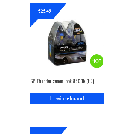
€
25.49
OPC Line
Bedrijfswagen parts
Contact
HOT
Inloggen / Registreren
GP Thunder xenon look 8500k (H7)
In winkelmand