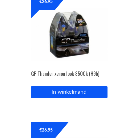
€
26.95
GP Thunder xenon look 8500k (H9b)
In winkelmand
€
26.95