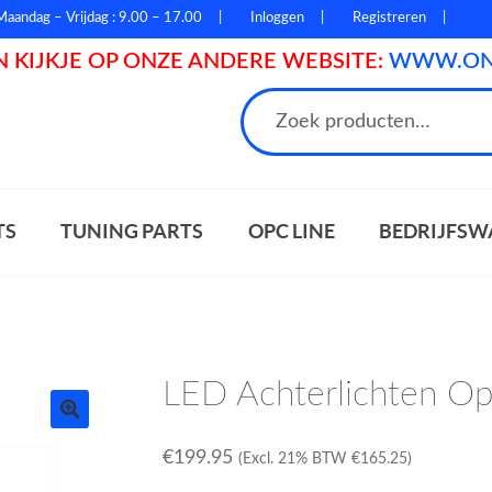
Maandag – Vrijdag : 9.00 – 17.00
Inloggen
Registreren
 KIJKJE OP ONZE ANDERE WEBSITE:
WWW.ONL
n
TS
TUNING PARTS
OPC LINE
BEDRIJFSW
LED Achterlichten Op
€
199.95
(Excl. 21% BTW
€
165.25
)