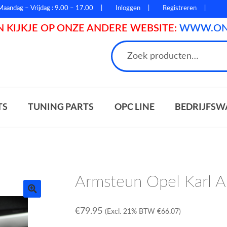
Maandag – Vrijdag : 9.00 – 17.00
Inloggen
Registreren
 KIJKJE OP ONZE ANDERE WEBSITE:
WWW.ONL
n
TS
TUNING PARTS
OPC LINE
BEDRIJFSW
Armsteun Opel Karl A
€
79.95
(Excl. 21% BTW
€
66.07
)