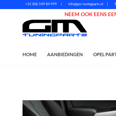
+31 (0)6 549 84 999
info@gm-tuningparts.nl
NEEM OOK EENS EEN
Zoeke
HOME
AANBIEDINGEN
OPEL PAR