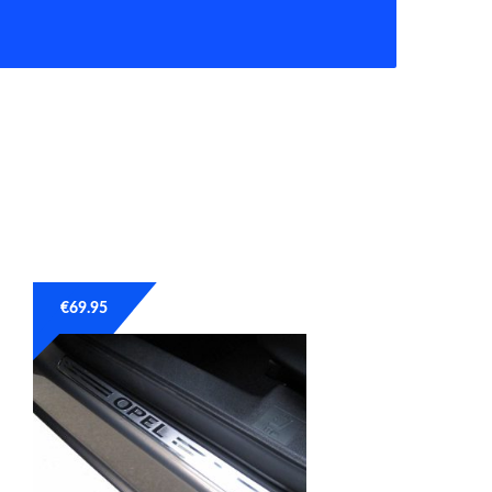
€
69.95