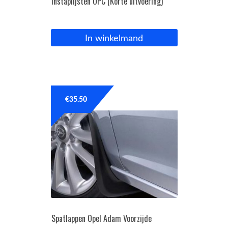
Instaplijsten OPC (Korte uitvoering)
In winkelmand
€
35.50
Spatlappen Opel Adam Voorzijde