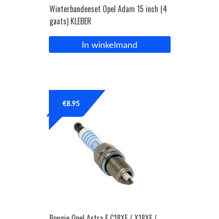
Winterbandenset Opel Adam 15 inch (4
gaats) KLEBER
In winkelmand
€
8.95
Bougie Opel Astra F C18XE / X18XE /