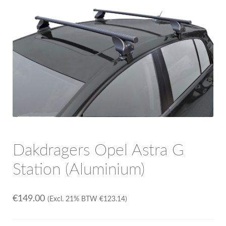
OPC Line
Bedrijfswagen parts
Contact
Inloggen / Registreren
Dakdragers Opel Astra G
Station (Aluminium)
€
149.00
(Excl. 21% BTW
€
123.14
)