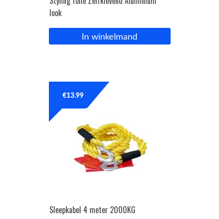
Styling folie Zelfklevend Aluminium
look
In winkelmand
€
13.99
Sleepkabel 4 meter 2000KG