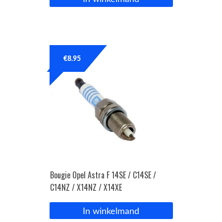
€
8.95
Bougie Opel Astra F 14SE / C14SE /
C14NZ / X14NZ / X14XE
In winkelmand