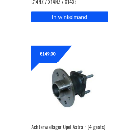
C14NZ / X14NZ / X14XE
In winkelmand
€
149.00
Achterwiellager Opel Astra F (4 gaats)