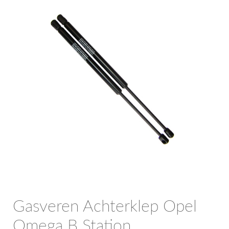
OPC Line
Bedrijfswagen parts
Contact
Inloggen / Registreren
Gasveren Achterklep Opel
Omega B Station