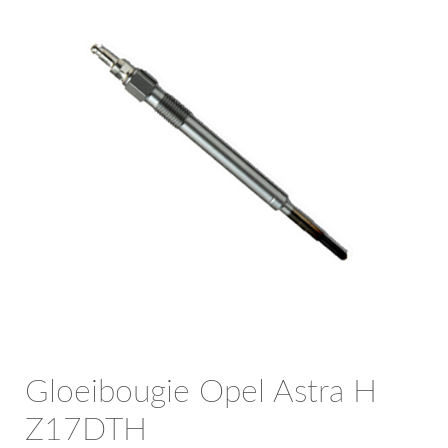
OPC Line
Bedrijfswagen parts
Contact
Inloggen / Registreren
Gloeibougie Opel Astra H
Z17DTH