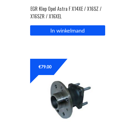
EGR Klep Opel Astra F X14XE / X16SZ /
X16SZR / X16XEL
In winkelmand
€
79.00