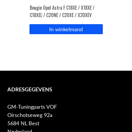
Bougie Opel Astra F C18XE / X18XE /
C18XEL / C20NE / C20XE / X20XEV
In winkelmand
ADRESGEGEVENS
GM-Tuningparts VOF
Oirschotseweg 92a
5684 NL Best
Nederland