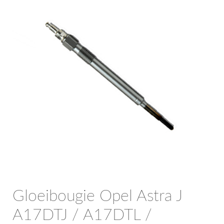
OPC Line
Bedrijfswagen parts
Contact
Inloggen / Registreren
Gloeibougie Opel Astra J
A17DTJ / A17DTL /