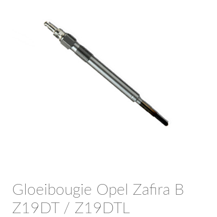
OPC Line
Bedrijfswagen parts
Contact
Inloggen / Registreren
Gloeibougie Opel Zafira B
Z19DT / Z19DTL