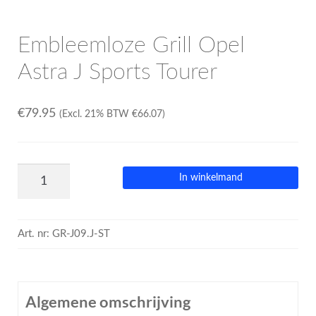
Embleemloze Grill Opel
Astra J Sports Tourer
€
79.95
(Excl. 21% BTW
€
66.07
)
In winkelmand
Art. nr:
GR-J09.J-ST
Algemene omschrijving