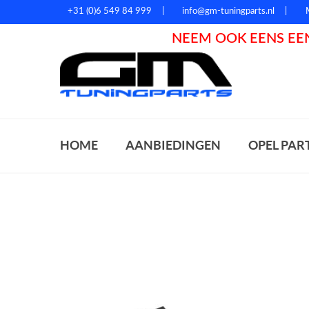
+31 (0)6 549 84 999
info@gm-tuningparts.nl
NEEM OOK EENS EEN
Zoeke
HOME
AANBIEDINGEN
OPEL PAR