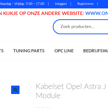
Maandag – Vrijdag : 9.00 – 17.00
Inloggen
Registreren
 KIJKJE OP ONZE ANDERE WEBSITE:
WWW.ONL
n
TS
TUNING PARTS
OPC LINE
BEDRIJFSW
Kabelset Opel Astra J
Module