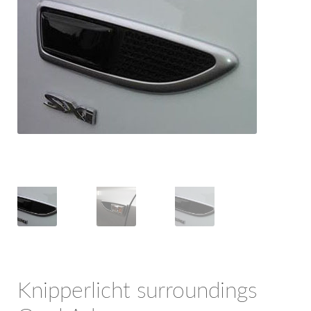
OPC Line
Bedrijfswagen parts
Contact
Inloggen / Registreren
Knipperlicht surroundings