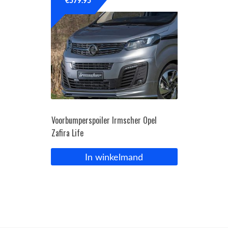
€
579.95
Voorbumperspoiler Irmscher Opel
Zafira Life
In winkelmand