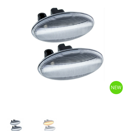
OPC Line
Bedrijfswagen parts
Contact
Inloggen / Registreren
NEW