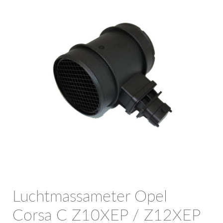
OPC Line
Bedrijfswagen parts
Contact
Inloggen / Registreren
Luchtmassameter Opel
Corsa C Z10XEP / Z12XEP