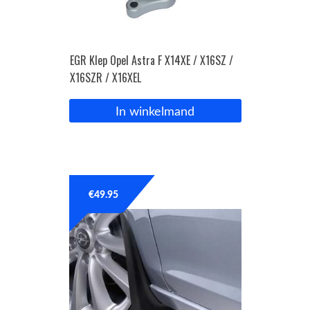
EGR Klep Opel Astra F X14XE / X16SZ /
X16SZR / X16XEL
In winkelmand
€
49.95