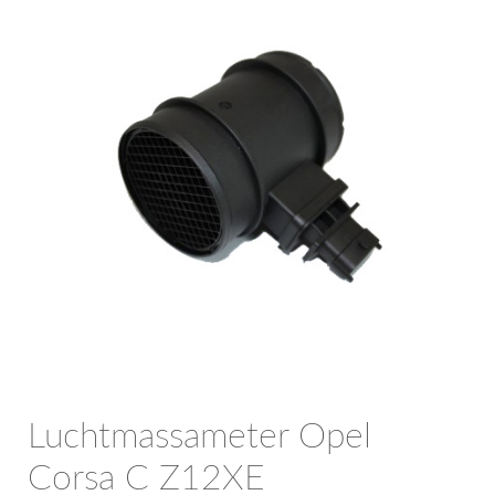
OPC Line
Bedrijfswagen parts
Contact
Inloggen / Registreren
Luchtmassameter Opel
Corsa C Z12XE