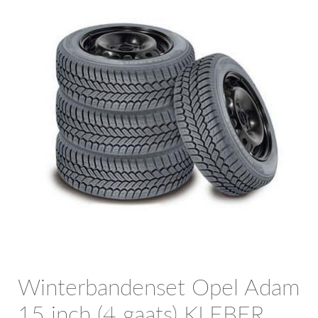
OPC Line
Bedrijfswagen parts
Contact
Inloggen / Registreren
Winterbandenset Opel Adam
15 inch (4 gaats) KLEBER