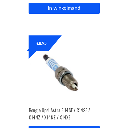
In winkelmand
€
8.95
Bougie Opel Astra F 14SE / C14SE /
C14NZ / X14NZ / X14XE