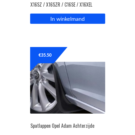
X16SZ / X16SZR / C16SE / X16XEL
In winkelmand
€
35.50
Spatlappen Opel Adam Achterzijde