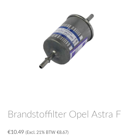
OPC Line
Bedrijfswagen parts
Contact
Inloggen / Registreren
Brandstoffilter Opel Astra F
€
10.49
(Excl. 21% BTW
€
8.67
)