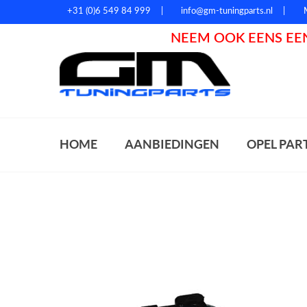
+31 (0)6 549 84 999
info@gm-tuningparts.nl
NEEM OOK EENS EEN
Zoeke
HOME
AANBIEDINGEN
OPEL PAR