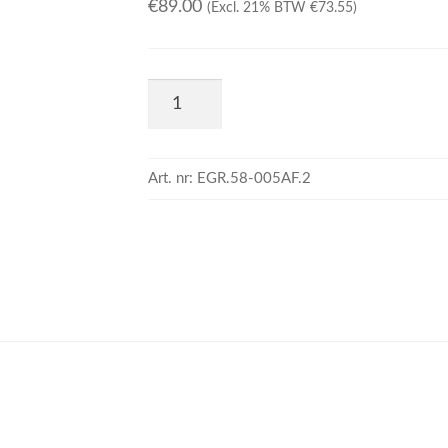
€
89.00
(Excl. 21% BTW
€
73.55
)
Art. nr:
EGR.58-005AF.2