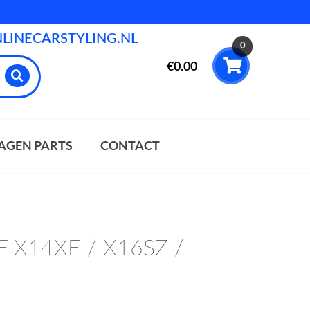
INECARSTYLING.NL
0
€
0.00
AGEN PARTS
CONTACT
 F X14XE / X16SZ /