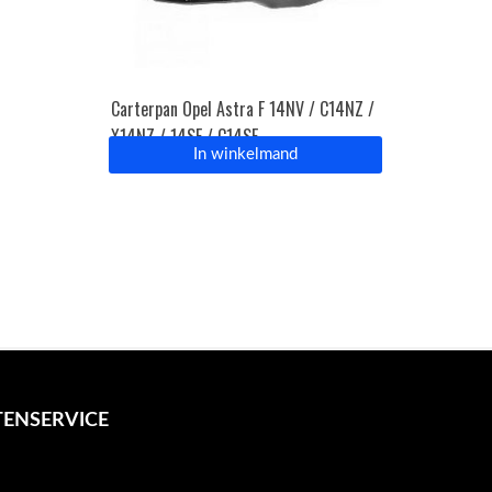
Carterpan Opel Astra F 14NV / C14NZ /
X14NZ / 14SE / C14SE
In winkelmand
ENSERVICE