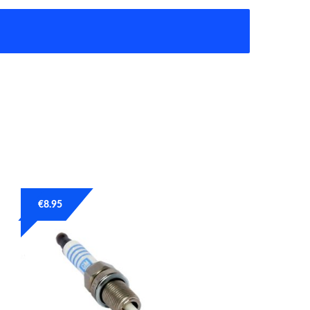
€
8.95