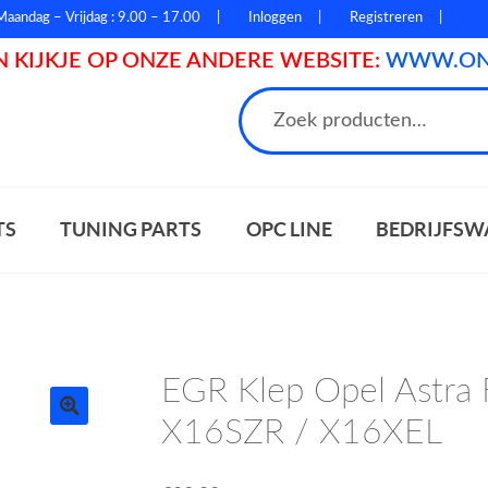
Maandag – Vrijdag : 9.00 – 17.00
Inloggen
Registreren
 KIJKJE OP ONZE ANDERE WEBSITE:
WWW.ONL
n
TS
TUNING PARTS
OPC LINE
BEDRIJFSW
EGR Klep Opel Astra
X16SZR / X16XEL