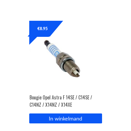
€
8.95
Bougie Opel Astra F 14SE / C14SE /
C14NZ / X14NZ / X14XE
In winkelmand