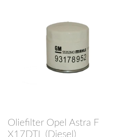
OPC Line
Bedrijfswagen parts
Contact
Inloggen / Registreren
Oliefilter Opel Astra F
X17DTL (Diesel)