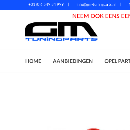
+31 (0)6 549 84 999
info@gm-tuningparts.nl
NEEM OOK EENS EEN
Zoeke
HOME
AANBIEDINGEN
OPEL PAR