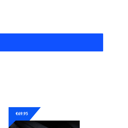
€
69.95