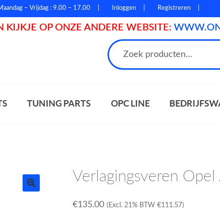
Maandag – Vrijdag : 9.00 – 17.00
Inloggen
Registreren
 KIJKJE OP ONZE ANDERE WEBSITE:
WWW.ONL
n
TS
TUNING PARTS
OPC LINE
BEDRIJFSW
Verlagingsveren Opel
€
135.00
(Excl. 21% BTW
€
111.57
)