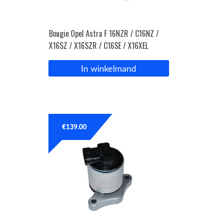
Bougie Opel Astra F 16NZR / C16NZ /
X16SZ / X16SZR / C16SE / X16XEL
In winkelmand
€
139.00