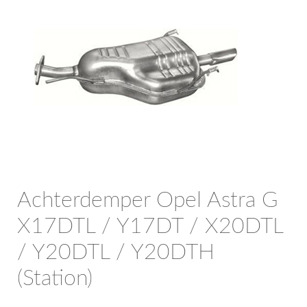
OPC Line
Bedrijfswagen parts
Contact
Inloggen / Registreren
Achterdemper Opel Astra G
X17DTL / Y17DT / X20DTL
/ Y20DTL / Y20DTH
(Station)