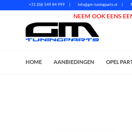
+31 (0)6 549 84 999
info@gm-tuningparts.nl
NEEM OOK EENS EEN
Zoeke
HOME
AANBIEDINGEN
OPEL PAR