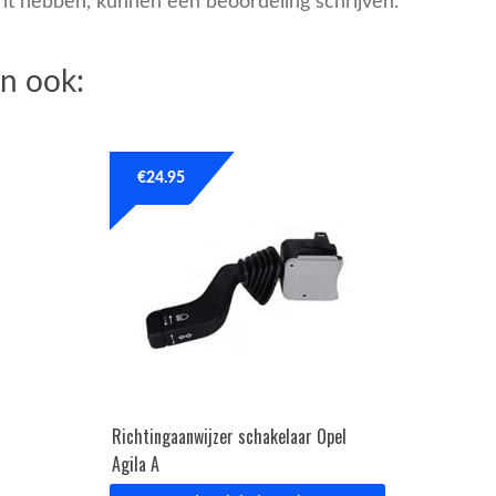
cht hebben, kunnen een beoordeling schrijven.
n ook:
€
24.95
Richtingaanwijzer schakelaar Opel
Agila A