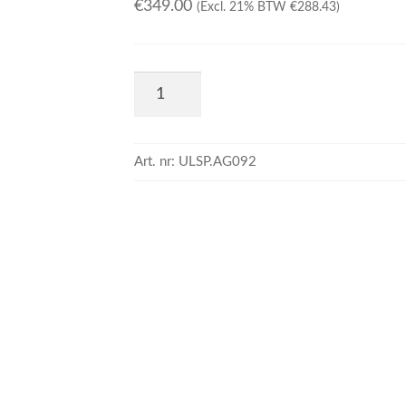
€
349.00
(Excl. 21% BTW
€
288.43
)
Art. nr:
ULSP.AG092