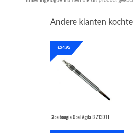
Enkel ingelogde klanten die dit product geko
Andere klanten kochte
€
24.95
Gloeibougie Opel Agila B Z13DTJ