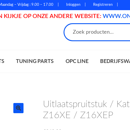
Maandag – Vrijdag : 9.00 – 17.00
Inloggen
Registreren
 KIJKJE OP ONZE ANDERE WEBSITE:
WWW.ONL
n
TS
TUNING PARTS
OPC LINE
BEDRIJFSW
Uitlaatspruitstuk / Ka
Z16XE / Z16XEP